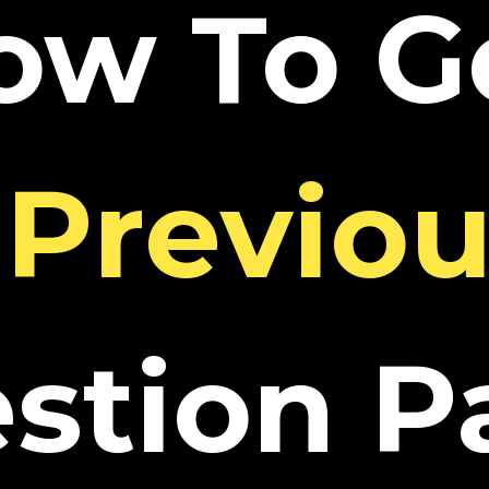
ow To G
Previou
stion P