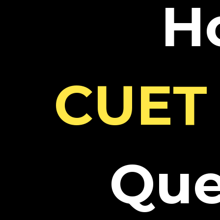
H
CUET 
Que