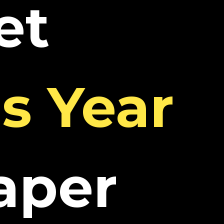
et
s Year
aper